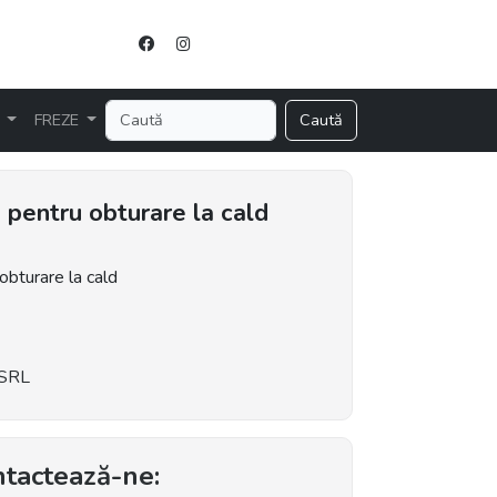
R
FREZE
Caută
pentru obturare la cald
bturare la cald
 SRL
tactează-ne: