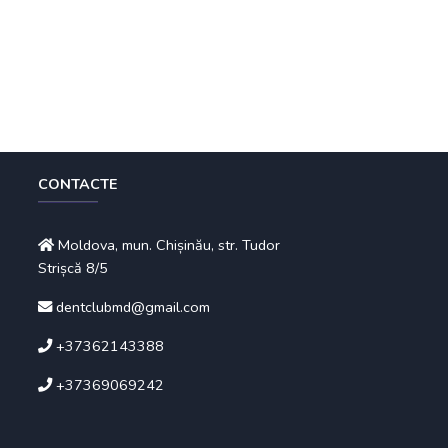
CONTACTE
Moldova, mun. Chișinău, str. Tudor
Strișcă 8/5
dentclubmd@gmail.com
+37362143388
+37369069242