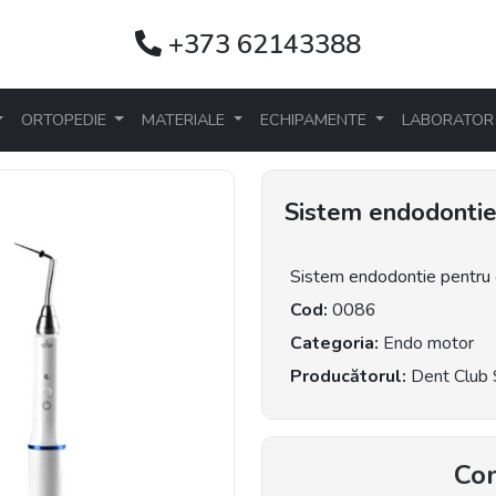
+373 62143388
ORTOPEDIE
MATERIALE
ECHIPAMENTE
LABORATO
Sistem endodontie 
Sistem endodontie pentru o
Cod:
0086
Categoria:
Endo motor
Producătorul:
Dent Club
Con