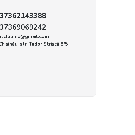
37362143388
37369069242
ntclubmd@gmail.com
hișinău, str. Tudor Strișcă 8/5