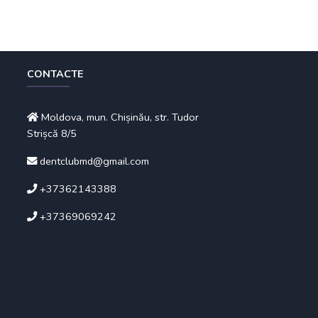
CONTACTE
Moldova, mun. Chișinău, str. Tudor
Strișcă 8/5
dentclubmd@gmail.com
+37362143388
+37369069242