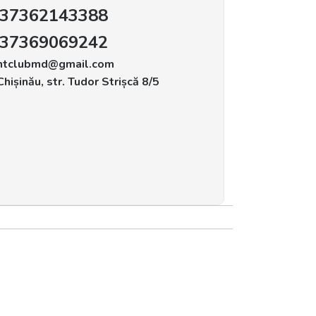
37362143388
37369069242
ntclubmd@gmail.com
hișinău, str. Tudor Strișcă 8/5