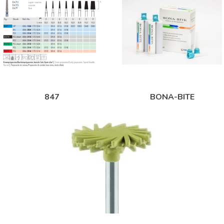
847
BONA-BITE