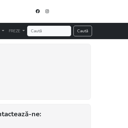
R
FREZE
Caută
tactează-ne: