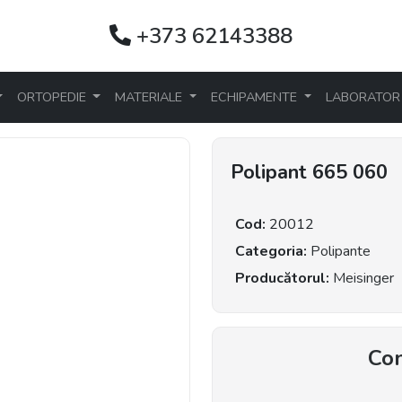
+373 62143388
ORTOPEDIE
MATERIALE
ECHIPAMENTE
LABORATO
Polipant 665 060
Cod:
20012
Categoria:
Polipante
Producătorul:
Meisinger
Con