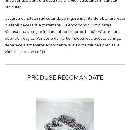
endodontice pentru a usca sau a aplica substanțe în canalul
radicular.
Uscarea canalului radicular după irigare înainte de obturare este
o etapă necesară a tratamentului endodontic. Umiditatea
rămasă sau soluțiile în canalul radicular pot fi dăunătoare unei
obturații reușite. Punctele de hârtie îndeplinesc aceste cerințe,
deoarece sunt foarte absorbante și au dimensiunea precisă a
vârfului și a conicității.
PRODUSE RECOMANDATE