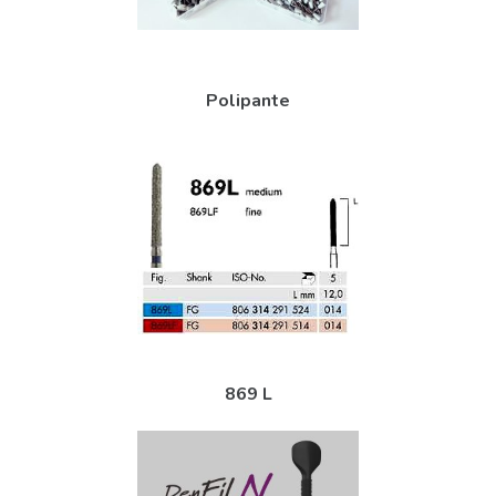
Polipante
869 L