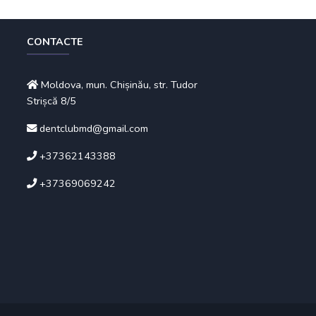
CONTACTE
Moldova, mun. Chișinău, str. Tudor
Strișcă 8/5
dentclubmd@gmail.com
+37362143388
+37369069242