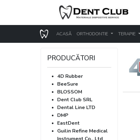
ACASĂ
ORTHODONTIE
TERAPIE
PRODUCĂTORI
4D Rubber
BeeSure
BLOSSOM
Dent Club SRL
Dental Line LTD
DMP
EastDent
Guilin Refine Medical
Instrument Co., Ltd