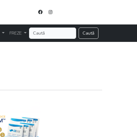
R
FREZE
Caută