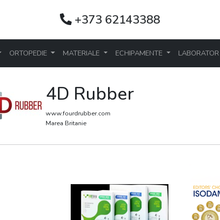
+373 62143388
ORTOPEDIE
MATERIALE
ECHIPAMENTE
LABORATO
4D Rubber
www.fourdrubber.com
Marea Britanie